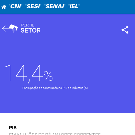
=CNI=
=SESI=
=SENAI=
=IEL=
14,4
Participação da construção no PIB da indústria (%)
PIB
EM MILHÕES DE R$, VALORES CORRENTES