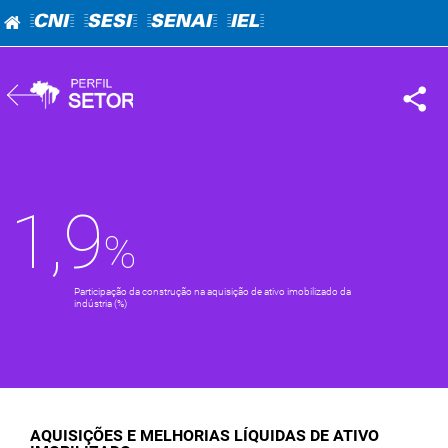
=CNI=
=SESI=
=SENAI=
=IEL=
1,9
Participação da construção na aquisição de ativo imobilizado da
indústria (%)
AQUISIÇÕES E MELHORIAS LÍQUIDAS DE ATIVO