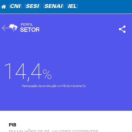
=CNI=
=SESI=
=SENAI=
=IEL=
14,4
Participação da construção no PIB da indústria (%)
PIB
EM MILHÕES DE R$, VALORES CORRENTES