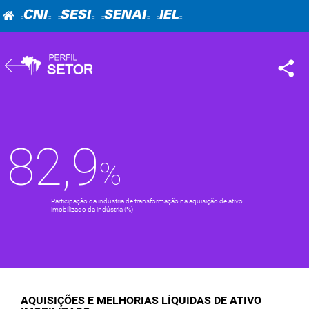
=CNI=
=SESI=
=SENAI=
=IEL=
82,9
Participação da indústria de transformação na aquisição de ativo
imobilizado da indústria (%)
AQUISIÇÕES E MELHORIAS LÍQUIDAS DE ATIVO