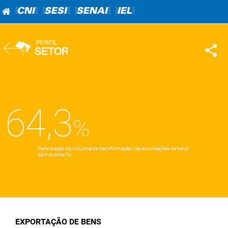
=CNI=
=SESI=
=SENAI=
=IEL=
64,3
Participação da indústria de transformação nas exportações de bens
da indústria (%)
EXPORTAÇÃO DE BENS