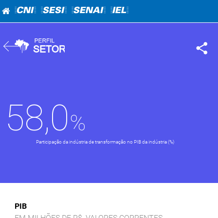
=CNI=
=SESI=
=SENAI=
=IEL=
58,0
Participação da indústria de transformação no PIB da indústria (%)
PIB
EM MILHÕES DE R$, VALORES CORRENTES