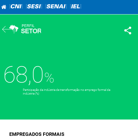
=CNI=
=SESI=
=SENAI=
=IEL=
68,0
Participação da indústria de transformação no emprego formal da
indústria (%)
EMPREGADOS FORMAIS