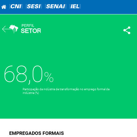
=CNI=
=SESI=
=SENAI=
=IEL=
68,0
Participação da indústria de transformação no emprego formal da
indústria (%)
EMPREGADOS FORMAIS