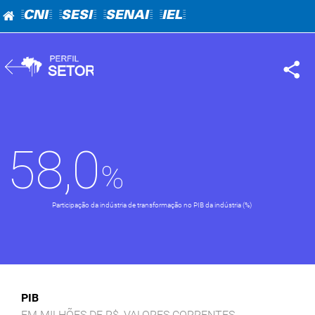
=CNI=
=SESI=
=SENAI=
=IEL=
58,0
Participação da indústria de transformação no PIB da indústria (%)
PIB
EM MILHÕES DE R$, VALORES CORRENTES