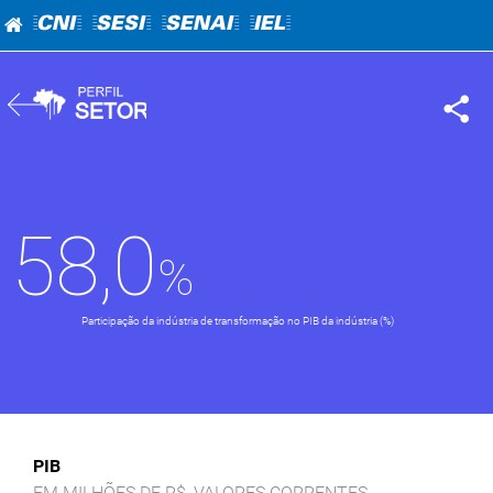
=CNI=
=SESI=
=SENAI=
=IEL=
58,0
Participação da indústria de transformação no PIB da indústria (%)
PIB
EM MILHÕES DE R$, VALORES CORRENTES