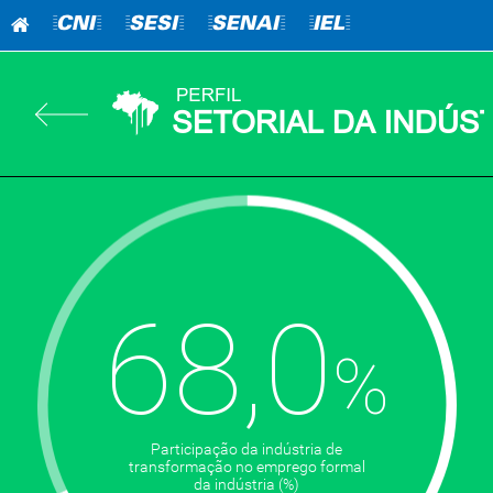
=CNI=
=SESI=
=SENAI=
=IEL=
68,0
Participação da indústria de
transformação no emprego formal
da indústria (%)