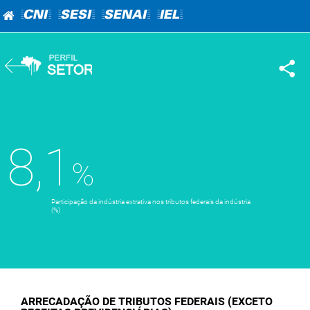
=CNI=
=SESI=
=SENAI=
=IEL=
8,1
Participação da indústria extrativa nos tributos federais da indústria
(%)
ARRECADAÇÃO DE TRIBUTOS FEDERAIS (EXCETO