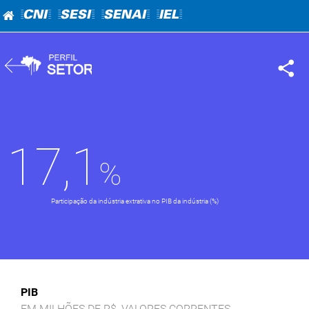
=CNI=
=SESI=
=SENAI=
=IEL=
17,1
Participação da indústria extrativa no PIB da indústria (%)
PIB
EM MILHÕES DE R$, VALORES CORRENTES