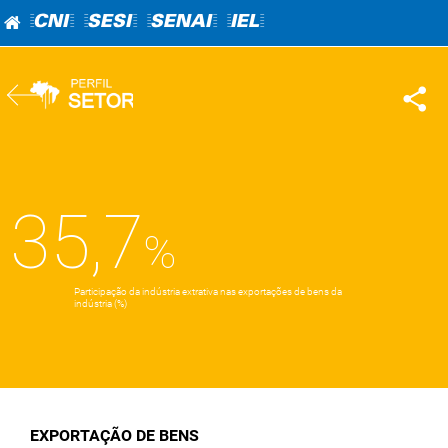
=CNI=
=SESI=
=SENAI=
=IEL=
35,7
Participação da indústria extrativa nas exportações de bens da
indústria (%)
EXPORTAÇÃO DE BENS