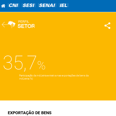
=CNI=
=SESI=
=SENAI=
=IEL=
35,7
Participação da indústria extrativa nas exportações de bens da
indústria (%)
EXPORTAÇÃO DE BENS